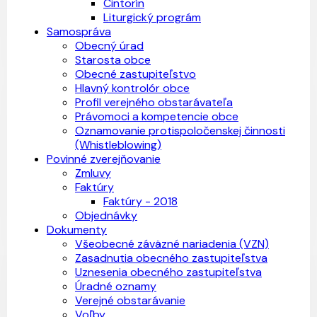
Cintorín
Liturgický prográm
Samospráva
Obecný úrad
Starosta obce
Obecné zastupiteľstvo
Hlavný kontrolór obce
Profil verejného obstarávateľa
Právomoci a kompetencie obce
Oznamovanie protispoločenskej činnosti
(Whistleblowing)
Povinné zverejňovanie
Zmluvy
Faktúry
Faktúry - 2018
Objednávky
Dokumenty
Všeobecné záväzné nariadenia (VZN)
Zasadnutia obecného zastupiteľstva
Uznesenia obecného zastupiteľstva
Úradné oznamy
Verejné obstarávanie
Voľby