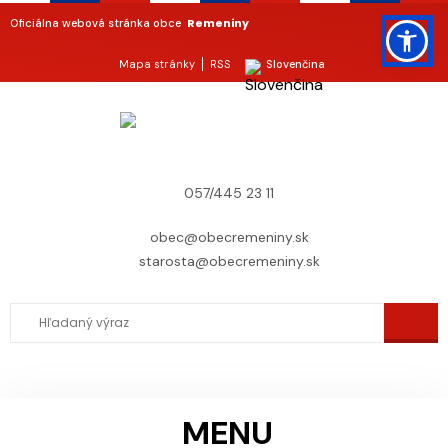
Remeniny
Oficiálna webová stránka obce
Mapa stránky
RSS
Slovenčina
057/445 23 11
obec@obecremeniny.sk
starosta@obecremeniny.sk
MENU